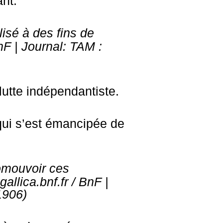
ant.
lisé à des fins de
nF | Journal:
TAM :
lutte indépendantiste.
 qui s’est émancipée de
romouvoir ces
llica.bnf.fr / BnF |
 1906)