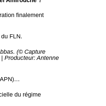
nel Amirouche ?
ration finalement
s du FLN.
Abbas
. (© Capture
s | Producteur: Antenne
ou APN)…
cielle du régime