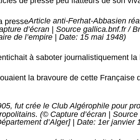
rticles de presse peu flatteurs de son viv
Article anti-Ferhat-Abbasien réa
apture d’écran | Source gallica.bnf.fr / B
aire de l’empire
| Date: 15 mai 1948)
tichait à saboter journalistiquement la 
louaient la bravoure de cette Française
05, fut crée le Club Algérophile pour p
politains. (© Capture d’écran | Source ga
[Département d’Alger] | Date: 1er janvier