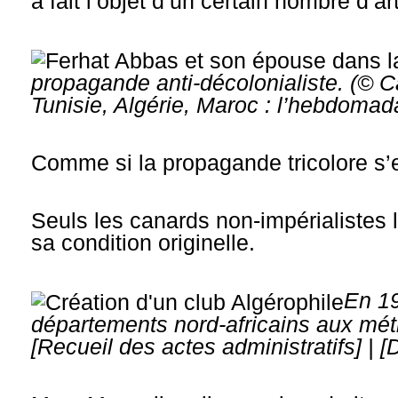
a fait l’objet d’un certain nombre d’a
propagande anti-décolonialiste.
(© C
Tunisie, Algérie, Maroc : l’hebdomad
Comme si la propagande tricolore s’en
Seuls les canards non-impérialistes 
sa condition originelle.
En 19
départements nord-africains aux métro
[
Recueil des actes administratifs
] | 