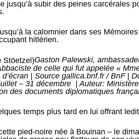
 jusqu’à subir des peines carcérales pou
s.
jusqu’à la calomnier dans ses Mémoires
cupant hitlérien.
Gaston Palewski, ambassade
 Abbaciste de celle qui fut appelée « M
d’écran | Source gallica.bnf.fr / BnF |
D
 juillet – 31 décembre | Auteur: Ministère
on des documents diplomatiques frança
elques temps plus tard en lui offrant led
, cette pied-noire née à Bouinan – le dim