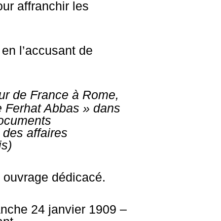
r affranchir les
 en l’accusant de
ur de France à Rome,
me Ferhat Abbas » dans
ocuments
 des affaires
is)
it ouvrage dédicacé.
anche 24 janvier 1909 –