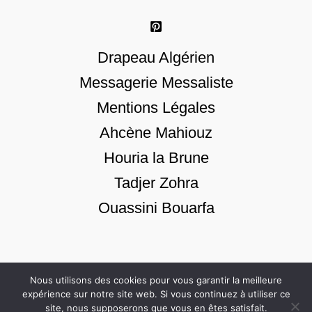
Drapeau Algérien
Messagerie Messaliste
Mentions Légales
Ahcène Mahiouz
Houria la Brune
Tadjer Zohra
Ouassini Bouarfa
Nous utilisons des cookies pour vous garantir la meilleure
© 2026 | One, Two, Three, Viva Émilie
expérience sur notre site web. Si vous continuez à utiliser ce
site, nous supposerons que vous en êtes satisfait.