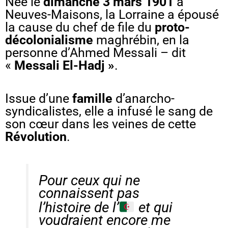
Née le
dimanche 3 mars 1901
à
Neuves-Maisons
, la Lorraine a épousé
la cause du chef de file du
proto-
décolonialisme
maghrébin, en la
personne d’
Ahmed Messali
– dit
«
Messali El-Hadj »
.
Issue d’une
famille
d’anarcho-
syndicalistes, elle a infusé le sang de
son cœur dans les veines de cette
Révolution
.
Pour ceux qui ne
connaissent pas
l’histoire de l’
et qui
voudraient encore me