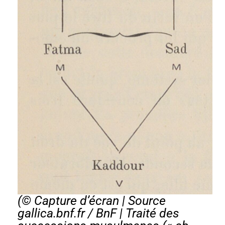
(© Capture d’écran | Source
gallica.bnf.fr / BnF |
Traité des