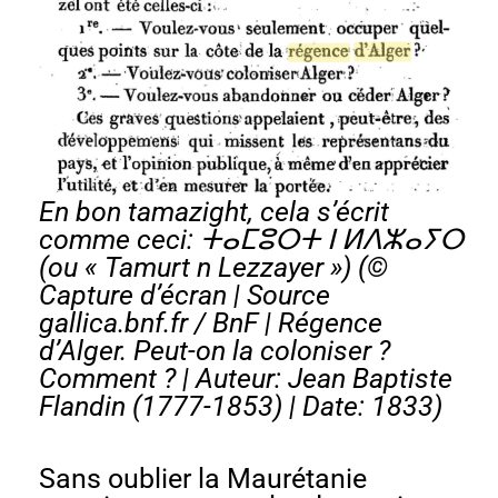
En bon tamazight, cela s’écrit
comme ceci: ⵜⴰⵎⵓⵔⵜ ⵏ ⵍⴷⵣⴰⵢⵔ
(ou « Tamurt n Lezzayer ») (©
Capture d’écran | Source
gallica.bnf.fr / BnF |
Régence
d’Alger. Peut-on la coloniser ?
Comment ?
| Auteur: Jean Baptiste
Flandin (1777-1853) | Date: 1833)
Sans oublier la Maurétanie